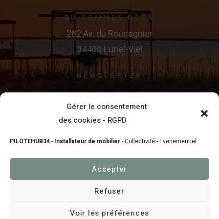
OU SOMMES NOUS
282 Av. du Roucagnier
34400 Lunel-Viel
NEWSLETTER
SUIVEZ-NOUS ..
Gérer le consentement
des cookies - RGPD
PILOTEHUB34
-
Installateur de mobilier
- Collectivité - Evenementiel
Accepter
Copyright © 2004
PILOTEHUB34
. Tous droits reservés .
Refuser
Crealys Concept Web
.
Voir les préférences
Mentions légales
RGPD