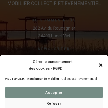
MOBILIER COLLECTIF ET EVENEMENTIEL
OU SOMMES NOUS
282 Av. du Roucagnier
34400 Lunel-Viel
NEWSLETTER
Gérer le consentement
SUIVEZ-NOUS ..
des cookies - RGPD
PILOTEHUB34
-
Installateur de mobilier
- Collectivité - Evenementiel
Accepter
Copyright © 2004
PILOTEHUB34
. Tous droits reservés .
Refuser